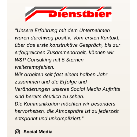
"Unsere 
Erfahrung 
mit 
dem 
Unternehmen 
waren 
durchweg 
positiv. 
Vom 
ersten 
Kontakt, 
über 
das 
erste 
konstruktive 
Gespräch, 
bis 
zur 
erfolgreichen 
Zusammenarbeit, 
können 
wir 
W&P 
Consulting 
mit 
5 
Sternen 
weiterempfehlen.

Wir 
arbeiten 
seit 
fast 
einem 
halben 
Jahr 
zusammen 
und 
die 
Erfolge 
und 
Veränderungen 
unseres 
Social 
Media 
Auftritts 
sind 
bereits 
deutlich 
zu 
sehen.

Die 
Kommunikation 
möchten 
wir 
besonders 
hervorheben, 
die 
Atmosphäre 
ist 
zu 
jederzeit 
entspannt 
und 
unkompliziert."
Social Media