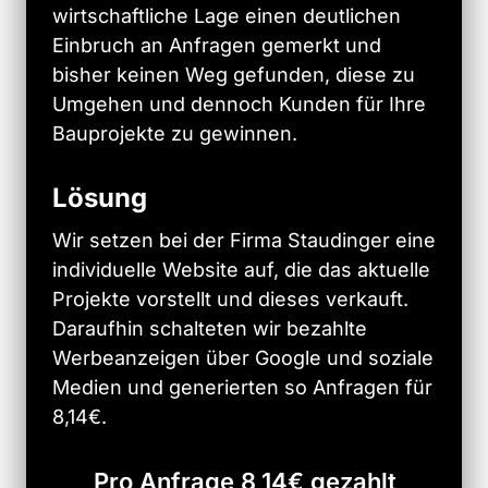
wirtschaftliche 
Lage 
einen 
deutlichen 
Einbruch 
an 
Anfragen 
gemerkt 
und 
bisher 
keinen 
Weg 
gefunden, 
diese 
zu 
Umgehen 
und 
dennoch 
Kunden 
für 
Ihre 
Bauprojekte 
zu 
gewinnen. 
Lösung
Wir 
setzen 
bei 
der 
Firma 
Staudinger 
eine 
individuelle 
Website 
auf, 
die 
das 
aktuelle 
Projekte 
vorstellt 
und 
dieses 
verkauft. 
Daraufhin 
schalteten 
wir 
bezahlte 
Werbeanzeigen 
über 
Google 
und 
soziale 
Medien 
und 
generierten 
so 
Anfragen 
für 
8,14€. 
Pro Anfrage 8,14€ gezahlt