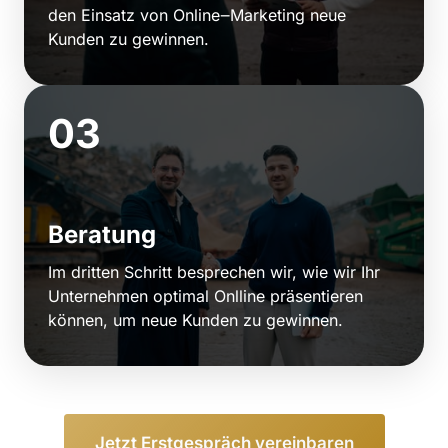
den 
Einsatz 
von 
Online‒
Marketing 
neue 
Kunden 
zu 
gewinnen. 
03
Beratung
Im 
dritten 
Schritt 
besprechen 
wir, 
wie 
wir 
Ihr 
Unternehmen 
optimal 
Onlline 
präsentieren 
können, 
um 
neue 
Kunden 
zu 
gewinnen.
Jetzt Erstgespräch vereinbaren