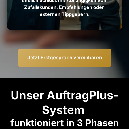
endlich 
Schluss 
mit 
Abhängigkeit 
von 
Zufallskunden, 
Empfehlungen 
oder 
externen 
Tippgebern.
Jetzt Erstgespräch vereinbaren
Unser AuftragPlus-
System 
funktioniert in 3 Phasen