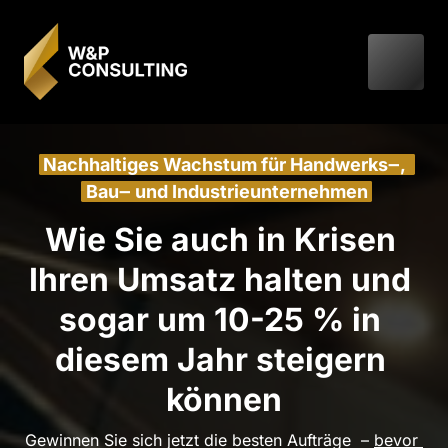
Nachhaltiges 
Wachstum 
für 
Handwerks‒
, 
Bau‒
und 
Industrieunternehmen
Wie Sie auch in Krisen 
Ihren Umsatz halten und 
sogar um 10-25 % in 
diesem Jahr steigern 
können
Gewinnen Sie sich jetzt die besten Aufträge  – 
bevor 