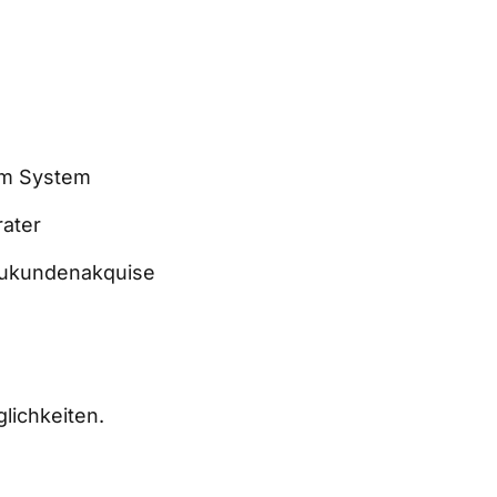
m System  
ater  
eukundenakquise  
lichkeiten.