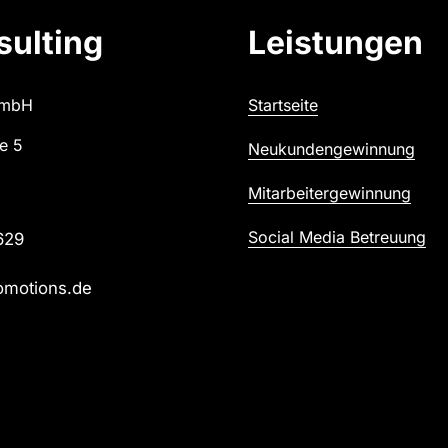
ulting
Leistungen
GmbH 
Startseite
e 5
Neukundengewinnung
Mitarbeitergewinnung
Social 
Media 
Betreuung
629
omotions.de