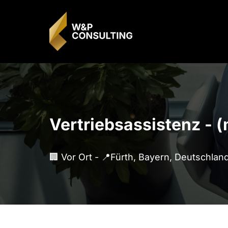
Neukundengewinnung
Mitarbeitergewinnung
Social Media Betreuung
Vertriebsassistenz - 
🏢 Vor Ort - 📍Fürth, Bayern, Deutschland