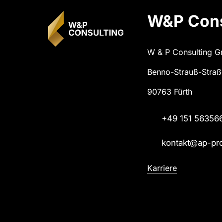
W&P Cons
W & P Consulting 
Benno-Strauß-Straß
90763 Fürth
+49 151 56356
kontakt@ap-pr
Karriere